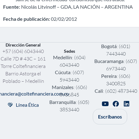
Fuente:
Nicolás Litvinoff – GDA, LA NACIÓN – ARGENTINA
Fecha de publicación:
02/02/2012
Dirección General
Bogotá
: (601)
+57 (604) 6043440
Sedes
7443440
Medellín
: (604)
Calle 7D # 43C – 161
Bucaramanga
: (607)
6043440
Torre Coltefinanciera
6973440
Cúcuta
: (607)
Barrio Astorga el
Pereira
: (606)
5943440
Poblado – Medellín
3400825
Manizales
: (606)
Cali
: (602) 4873440
inanciera@coltefinanciera.com.co
8956845
Barranquilla
: (605)
Línea Ética
3853440
Escríbanos