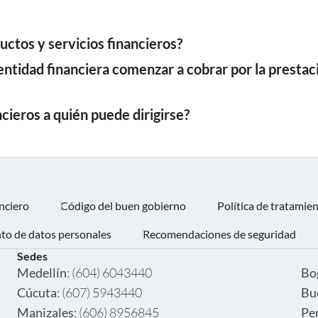
uctos y servicios financieros?
ntidad financiera comenzar a cobrar por la prestaci
ncieros a quién puede dirigirse?
nciero
Código del buen gobierno
Política de tratamie
nto de datos personales
Recomendaciones de seguridad
Sedes
‎ ‎
Medellín
: (604) 6043440
Bo
Cúcuta
: (607) 5943440
Bu
Manizales
: (606) 8956845
Pe