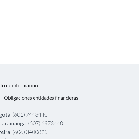
nto de información
Obligaciones entidades financieras
gotá
: (601) 7443440
caramanga
: (607) 6973440
reira
: (606) 3400825