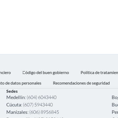
nciero
Código del buen gobierno
Política de tratamie
nto de datos personales
Recomendaciones de seguridad
Sedes
‎ ‎
Medellín
: (604) 6043440
Bo
Cúcuta
: (607) 5943440
Bu
Manizales
: (606) 8956845
Pe