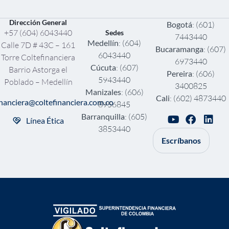
Dirección General
Bogotá
: (601)
+57 (604) 6043440
Sedes
7443440
Medellín
: (604)
Calle 7D # 43C – 161
Bucaramanga
: (607)
6043440
Torre Coltefinanciera
6973440
Cúcuta
: (607)
Barrio Astorga el
Pereira
: (606)
5943440
Poblado – Medellín
3400825
Manizales
: (606)
Cali
: (602) 4873440
inanciera@coltefinanciera.com.co
8956845
Barranquilla
: (605)
Línea Ética
3853440
Escríbanos