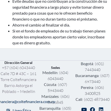
Evite deudas que no contribuyan a la construcción de su
seguridad financiera a largo plazo y evite tomar dinero
prestado para cosas que no le ofrecen beneficio
financiero o que no duran tanto como el préstamo.
Ahorre el cambio al finalizar el día.
Si en el fondo de empleados de su trabajo tienen planes
donde los empleadores aportan cierto valor, inscríbase
que es dinero gratuito.
Dirección General
Bogotá
: (601)
+57 (604) 6043440
Sedes
7443440
Medellín
: (604)
Calle 7D # 43C – 161
Bucaramanga
: (607)
6043440
Torre Coltefinanciera
6973440
Cúcuta
: (607)
Barrio Astorga el
Pereira
: (606)
5943440
Poblado – Medellín
3400825
Manizales
: (606)
Cali
: (602) 4873440
inanciera@coltefinanciera.com.co
8956845
Barranquilla
: (605)
Línea Ética