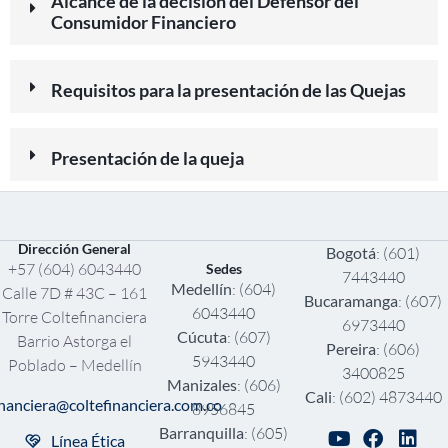
Alcance de la decisión del Defensor del
Consumidor Financiero
Requisitos para la presentación de las Quejas
Presentación de la queja
Dirección General
Bogotá
: (601)
+57 (604) 6043440
Sedes
7443440
Medellín
: (604)
Calle 7D # 43C – 161
Bucaramanga
: (607)
6043440
Torre Coltefinanciera
6973440
Cúcuta
: (607)
Barrio Astorga el
Pereira
: (606)
5943440
Poblado – Medellín
3400825
Manizales
: (606)
Cali
: (602) 4873440
inanciera@coltefinanciera.com.co
8956845
Barranquilla
: (605)
Línea Ética