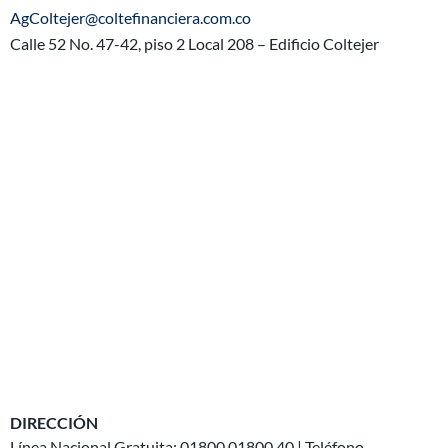
AgColtejer@coltefinanciera.com.co
Calle 52 No. 47-42, piso 2 Local 208 – Edificio Coltejer
DIRECCIÓN
Línea Nacional Gratuita: 01800 01800 40 | Teléfono-