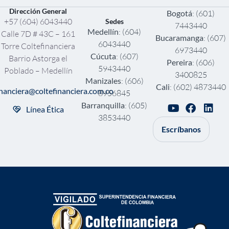
Dirección General
Bogotá
: (601)
+57 (604) 6043440
Sedes
7443440
Medellín
: (604)
Calle 7D # 43C – 161
Bucaramanga
: (607)
6043440
Torre Coltefinanciera
6973440
Cúcuta
: (607)
Barrio Astorga el
Pereira
: (606)
5943440
Poblado – Medellín
3400825
Manizales
: (606)
Cali
: (602) 4873440
inanciera@coltefinanciera.com.co
8956845
Barranquilla
: (605)
Línea Ética
3853440
Escríbanos