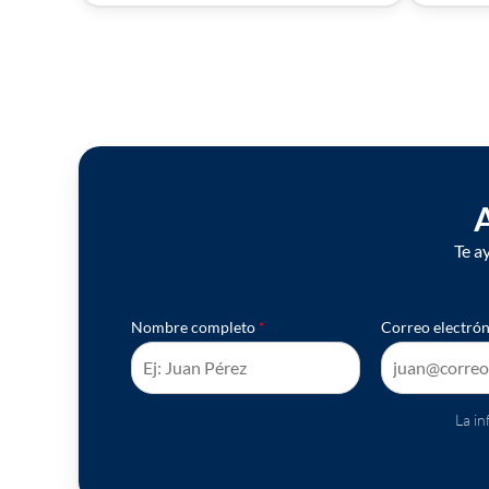
A
Te a
Nombre completo
*
Correo electró
La i