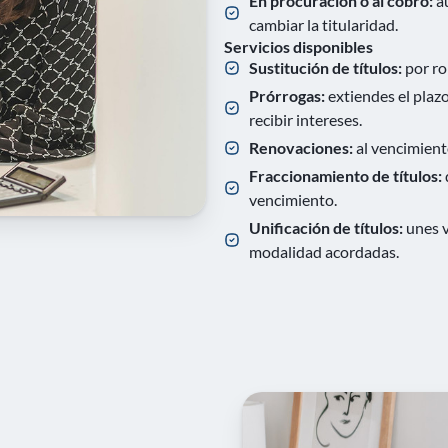
En procuración o al cobro:
au
cambiar la titularidad.
Servicios disponibles
Sustitución de títulos:
por ro
Prórrogas:
extiendes el plaz
recibir intereses.
Renovaciones:
al vencimient
Fraccionamiento de títulos:
vencimiento.
Unificación de títulos:
unes 
modalidad acordadas.