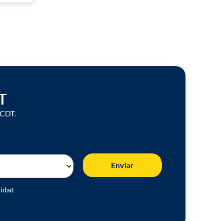
T
 CDT.
Enviar
cidad
.