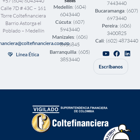
+57 (604) 6043440
Sedes
7443440
Medellín
: (604)
Calle 7D # 43C – 161
Bucaramanga
: (607)
6043440
Torre Coltefinanciera
6973440
Cúcuta
: (607)
Barrio Astorga el
Pereira
: (606)
5943440
Poblado – Medellín
3400825
Manizales
: (606)
Cali
: (602) 4873440
inanciera@coltefinanciera.com.co
8956845
Barranquilla
: (605)
Línea Ética
3853440
Escríbanos