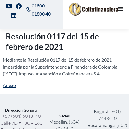
01800
01800 40
Resolución 0117 del 15 de
febrero de 2021
Mediante la Resolución 0117 del 15 de febrero de 2021
impartida por la Superintendencia Financiera de Colombia
(“SFC”), impuso una sanción a Coltefinanciera S.A
Anexo
Dirección General
Bogotá
: (601)
+57 (604) 6043440
Sedes
7443440
Medellín
: (604)
Calle 7D # 43C – 161
Bucaramanga
: (607)
6043440