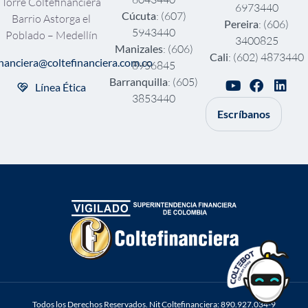
Torre Coltefinanciera
6973440
Cúcuta
: (607)
Barrio Astorga el
Pereira
: (606)
5943440
Poblado – Medellín
3400825
Manizales
: (606)
Cali
: (602) 4873440
inanciera@coltefinanciera.com.co
8956845
Barranquilla
: (605)
Línea Ética
3853440
Escríbanos
Todos los Derechos Reservados. Nit Coltefinanciera: 890.927.034-9