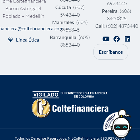
Torre Coltefinanciera
6973440
Cúcuta
: (607)
Barrio Astorga el
Pereira
: (606)
5943440
Poblado – Medellín
3400825
Manizales
: (606)
Cali
: (602) 4873440
inanciera@coltefinanciera.com.co
8956845
Barranquilla
: (605)
Línea Ética
3853440
Escríbanos
Todos los Derechos Reservados. Nit Coltefinanciera: 890.927.034-9