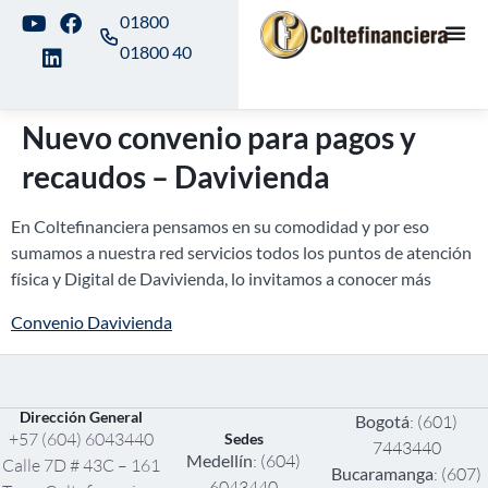
01800
01800 40
Nuevo convenio para pagos y
recaudos – Davivienda
En Coltefinanciera pensamos en su comodidad y por eso
sumamos a nuestra red servicios todos los puntos de atención
física y Digital de Davivienda, lo invitamos a conocer más
Convenio Davivienda
Dirección General
Bogotá
: (601)
+57 (604) 6043440
Sedes
7443440
Medellín
: (604)
Calle 7D # 43C – 161
Bucaramanga
: (607)
6043440