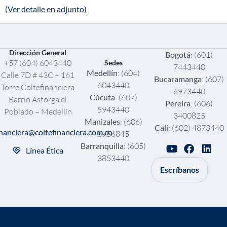
(Ver detalle en adjunto)
Dirección General
Bogotá
: (601)
+57 (604) 6043440
Sedes
7443440
Medellín
: (604)
Calle 7D # 43C – 161
Bucaramanga
: (607)
6043440
Torre Coltefinanciera
6973440
Cúcuta
: (607)
Barrio Astorga el
Pereira
: (606)
5943440
Poblado – Medellín
3400825
Manizales
: (606)
Cali
: (602) 4873440
inanciera@coltefinanciera.com.co
8956845
Barranquilla
: (605)
Línea Ética
3853440
Escríbanos