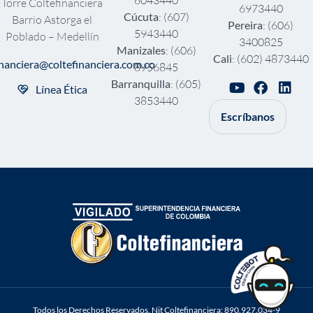
Torre Coltefinanciera
6973440
Cúcuta
: (607)
Barrio Astorga el
Pereira
: (606)
5943440
Poblado – Medellín
3400825
Manizales
: (606)
Cali
: (602) 4873440
inanciera@coltefinanciera.com.co
8956845
Barranquilla
: (605)
Línea Ética
3853440
Escríbanos
Todos los Derechos Reservados. Nit Coltefinanciera: 890.927.034-9