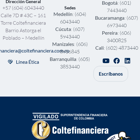
Dirección General
Bogotá
: (601)
+57 (604) 6043440
Sedes
7443440
Medellín
: (604)
Calle 7D # 43C – 161
Bucaramanga
: (607)
6043440
Torre Coltefinanciera
6973440
Cúcuta
: (607)
Barrio Astorga el
Pereira
: (606)
5943440
Poblado – Medellín
3400825
Manizales
: (606)
Cali
: (602) 4873440
inanciera@coltefinanciera.com.co
8956845
Barranquilla
: (605)
Línea Ética
3853440
Escríbanos