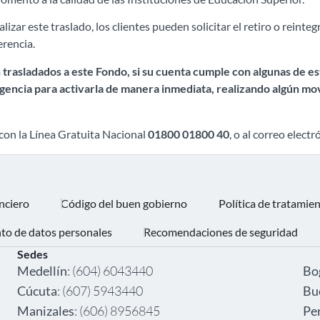
zar este traslado, los clientes pueden solicitar el retiro o reinte
erencia.
n trasladados a este Fondo, si su cuenta cumple con algunas de e
 agencia para activarla de manera inmediata, realizando algún m
con la Línea Gratuita Nacional
01800 01800 40
, o al correo elect
nciero
Código del buen gobierno
Política de tratamie
nto de datos personales
Recomendaciones de seguridad
Sedes
‎ ‎
Medellín
: (604) 6043440
Bo
Cúcuta
: (607) 5943440
Bu
Manizales
: (606) 8956845
Pe