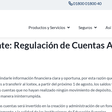
01800 01800 40
Productos y Servicios
Seguros
Así
te: Regulación de Cuentas 
darle información financiera clara y oportuna, por esta razón q
as a transferir al Icetex, a partir del próximo 1 de agosto, los saldo
las cuentas que no hayan realizado ningún movimiento de depósito, r
de manera ininterrumpida.
tas cuentas será invertido en la creación y administración de un f
omento a la calidad de las Instituciones de Educación Superior.