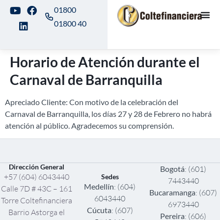
01800
01800 40
Horario de Atención durante el
Carnaval de Barranquilla
Apreciado Cliente: Con motivo de la celebración del
Carnaval de Barranquilla, los días 27 y 28 de Febrero no habrá
atención al público. Agradecemos su comprensión.
Dirección General
Bogotá
: (601)
+57 (604) 6043440
Sedes
7443440
Medellín
: (604)
Calle 7D # 43C – 161
Bucaramanga
: (607)
6043440
Torre Coltefinanciera
6973440
Cúcuta
: (607)
Barrio Astorga el
Pereira
: (606)