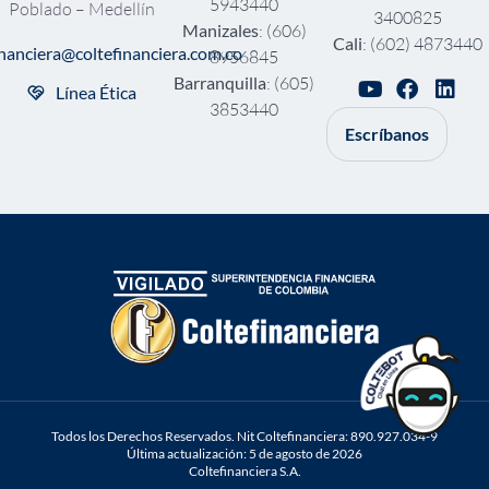
5943440
Poblado – Medellín
3400825
Manizales
: (606)
Cali
: (602) 4873440
inanciera@coltefinanciera.com.co
8956845
Barranquilla
: (605)
Línea Ética
3853440
Escríbanos
Todos los Derechos Reservados. Nit Coltefinanciera: 890.927.034-9
Última actualización: 5 de agosto de 2026
Coltefinanciera S.A.