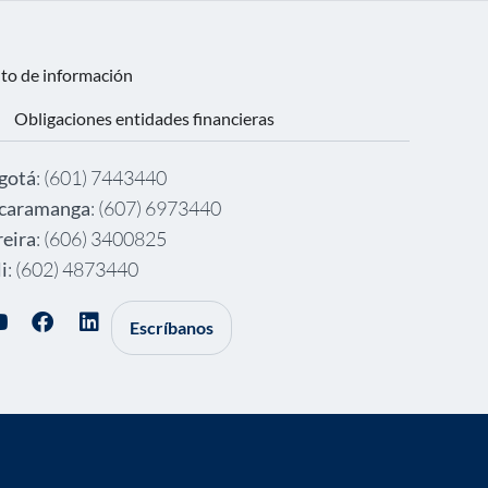
nto de información
Obligaciones entidades financieras
gotá
: (601) 7443440
caramanga
: (607) 6973440
reira
: (606) 3400825
i
: (602) 4873440
Escríbanos