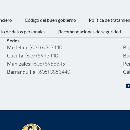
nciero
Código del buen gobierno
Política de tratamie
nto de datos personales
Recomendaciones de seguridad
Sedes
‎ ‎
Medellín
: (604) 6043440
Bo
Cúcuta
: (607) 5943440
Bu
Manizales
: (606) 8956845
Pe
Barranquilla
: (605) 3853440
Cal