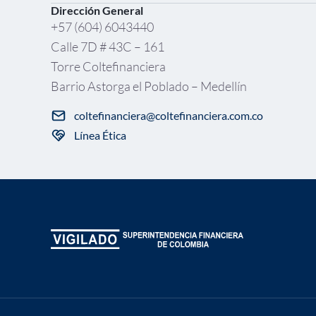
Dirección General
+57 (604) 6043440
Calle 7D # 43C – 161
Torre Coltefinanciera
Barrio Astorga el Poblado – Medellín
coltefinanciera@coltefinanciera.com.co
Línea Ética