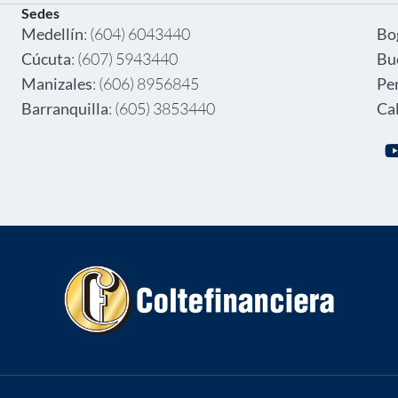
Sedes
‎ ‎
Medellín
: (604) 6043440
Bo
Cúcuta
: (607) 5943440
Bu
Manizales
: (606) 8956845
Pe
Barranquilla
: (605) 3853440
Cal