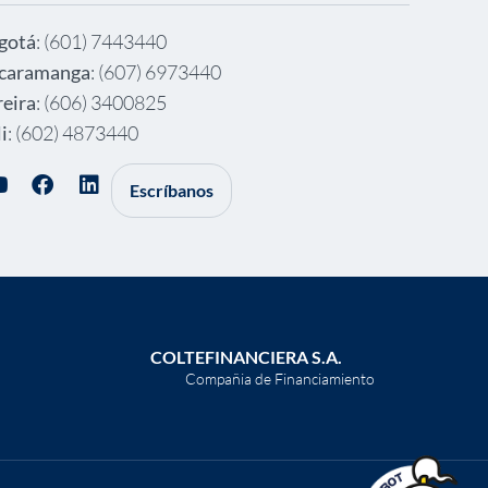
gotá
: (601) 7443440
caramanga
: (607) 6973440
reira
: (606) 3400825
i
: (602) 4873440
Escríbanos
COLTEFINANCIERA S.A.
Compañia de Financiamiento