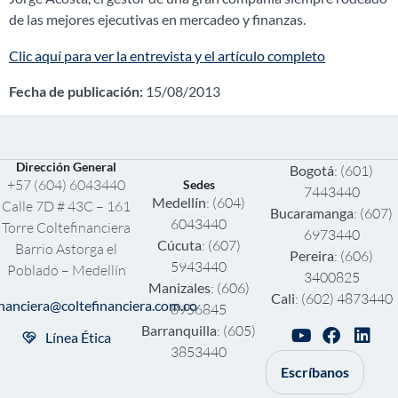
de las mejores ejecutivas en mercadeo y finanzas.
Clic aquí para ver la entrevista y el artículo completo
Fecha de publicación:
15/08/2013
Dirección General
Bogotá
: (601)
+57 (604) 6043440
Sedes
7443440
Medellín
: (604)
Calle 7D # 43C – 161
Bucaramanga
: (607)
6043440
Torre Coltefinanciera
6973440
Cúcuta
: (607)
Barrio Astorga el
Pereira
: (606)
5943440
Poblado – Medellín
3400825
Manizales
: (606)
Cali
: (602) 4873440
inanciera@coltefinanciera.com.co
8956845
Barranquilla
: (605)
Línea Ética
3853440
Escríbanos