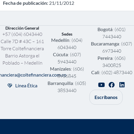
Fecha de publicación:
21/11/2012
Dirección General
Bogotá
: (601)
+57 (604) 6043440
Sedes
7443440
Medellín
: (604)
Calle 7D # 43C – 161
Bucaramanga
: (607)
6043440
Torre Coltefinanciera
6973440
Cúcuta
: (607)
Barrio Astorga el
Pereira
: (606)
5943440
Poblado – Medellín
3400825
Manizales
: (606)
Cali
: (602) 4873440
inanciera@coltefinanciera.com.co
8956845
Barranquilla
: (605)
Línea Ética
3853440
Escríbanos