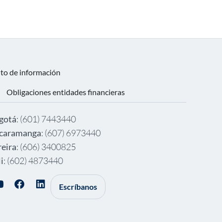
nto de información
Obligaciones entidades financieras
gotá
: (601) 7443440
caramanga
: (607) 6973440
reira
: (606) 3400825
i
: (602) 4873440
Escríbanos