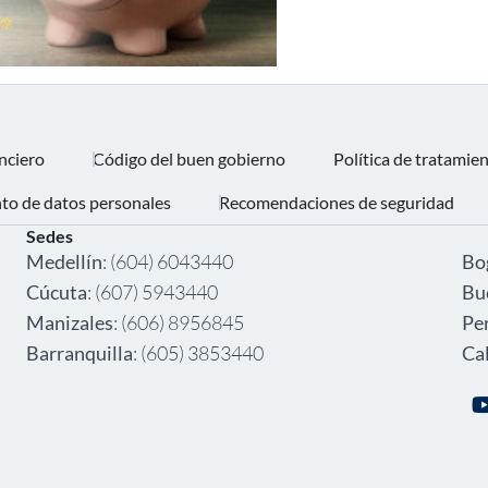
nciero
Código del buen gobierno
Política de tratamie
nto de datos personales
Recomendaciones de seguridad
Sedes
‎ ‎
Medellín
: (604) 6043440
Bo
Cúcuta
: (607) 5943440
Bu
Manizales
: (606) 8956845
Pe
Barranquilla
: (605) 3853440
Cal