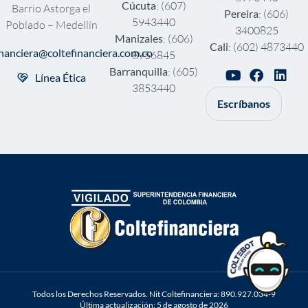
Cúcuta
: (607)
Barrio Astorga el
Pereira
: (606)
5943440
Poblado – Medellín
3400825
Manizales
: (606)
Cali
: (602) 4873440
inanciera@coltefinanciera.com.co
8956845
Barranquilla
: (605)
Línea Ética
3853440
Escríbanos
Todos los Derechos Reservados. Nit Coltefinanciera: 890.927.034-9
Última actualización: 5 de agosto de 2026