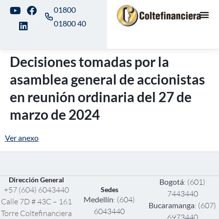
01800
01800 40
Decisiones tomadas por la
asamblea general de accionistas
en reunión ordinaria del 27 de
marzo de 2024
Ver anexo
Dirección General
Bogotá
: (601)
+57 (604) 6043440
Sedes
7443440
Medellín
: (604)
Calle 7D # 43C – 161
Bucaramanga
: (607)
6043440
Torre Coltefinanciera
6973440