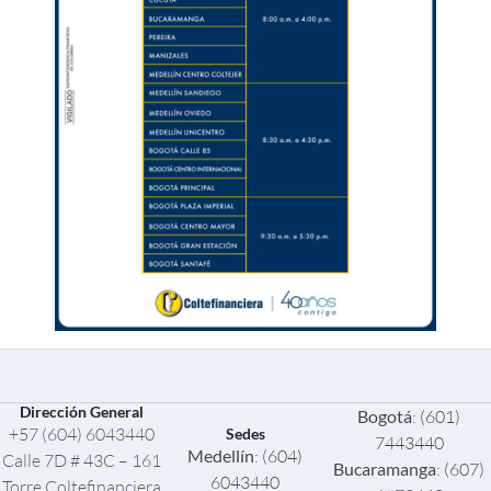
Dirección General
Bogotá
: (601)
+57 (604) 6043440
Sedes
7443440
Medellín
: (604)
Calle 7D # 43C – 161
Bucaramanga
: (607)
6043440
Torre Coltefinanciera