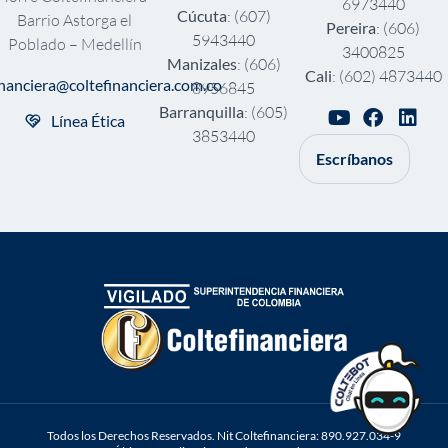
6973440
Cúcuta
: (607)
Barrio Astorga el
Pereira
: (606)
5943440
Poblado – Medellín
3400825
Manizales
: (606)
Cali
: (602) 4873440
inanciera@coltefinanciera.com.co
8956845
Barranquilla
: (605)
Línea Ética
3853440
Escríbanos
Todos los Derechos Reservados. Nit Coltefinanciera: 890.927.034-9