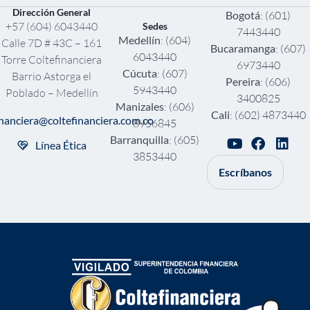
Dirección General
Bogotá
: (601)
+57 (604) 6043440
Sedes
7443440
Medellín
: (604)
Calle 7D # 43C – 161
Bucaramanga
: (607)
6043440
Torre Coltefinanciera
6973440
Cúcuta
: (607)
Barrio Astorga el
Pereira
: (606)
5943440
Poblado – Medellín
3400825
Manizales
: (606)
Cali
: (602) 4873440
inanciera@coltefinanciera.com.co
8956845
Barranquilla
: (605)
Línea Ética
3853440
Escríbanos