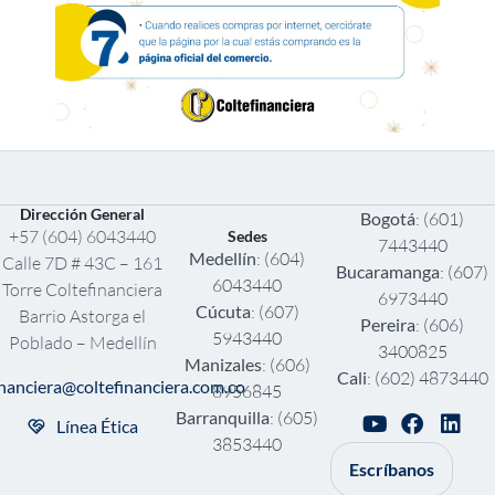
Dirección General
Bogotá
: (601)
+57 (604) 6043440
Sedes
7443440
Medellín
: (604)
Calle 7D # 43C – 161
Bucaramanga
: (607)
6043440
Torre Coltefinanciera
6973440
Cúcuta
: (607)
Barrio Astorga el
Pereira
: (606)
5943440
Poblado – Medellín
3400825
Manizales
: (606)
Cali
: (602) 4873440
inanciera@coltefinanciera.com.co
8956845
Barranquilla
: (605)
Línea Ética
3853440
Escríbanos