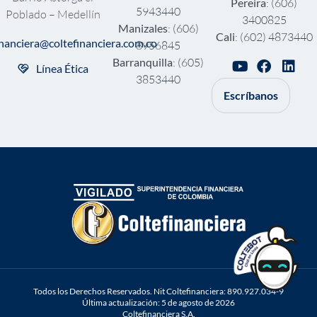
Pereira
: (606)
5943440
Poblado – Medellín
3400825
Manizales
: (606)
Cali
: (602) 4873440
inanciera@coltefinanciera.com.co
8956845
Barranquilla
: (605)
Línea Ética
3853440
Escríbanos
Todos los Derechos Reservados. Nit Coltefinanciera: 890.927.034-9
Última actualización: 5 de agosto de 2026
Coltefinanciera S.A.