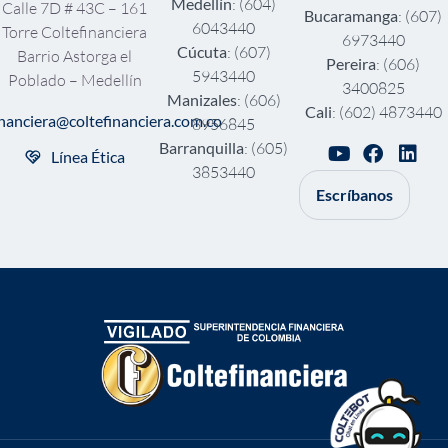
Medellín
: (604)
Calle 7D # 43C – 161
Bucaramanga
: (607)
6043440
Torre Coltefinanciera
6973440
Cúcuta
: (607)
Barrio Astorga el
Pereira
: (606)
5943440
Poblado – Medellín
3400825
Manizales
: (606)
Cali
: (602) 4873440
inanciera@coltefinanciera.com.co
8956845
Barranquilla
: (605)
Línea Ética
3853440
Escríbanos