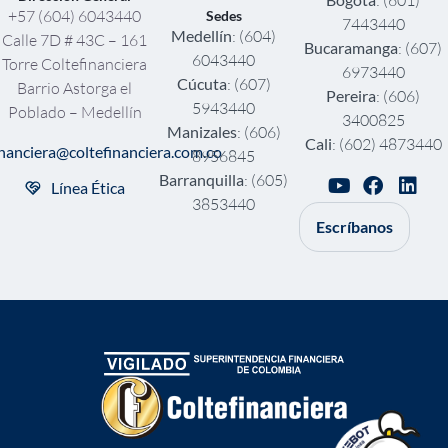
: (601)
+57 (604) 6043440
Sedes
7443440
Medellín
: (604)
Calle 7D # 43C – 161
Bucaramanga
: (607)
6043440
Torre Coltefinanciera
6973440
Cúcuta
: (607)
Barrio Astorga el
Pereira
: (606)
5943440
Poblado – Medellín
3400825
Manizales
: (606)
Cali
: (602) 4873440
inanciera@coltefinanciera.com.co
8956845
Barranquilla
: (605)
Línea Ética
3853440
Escríbanos