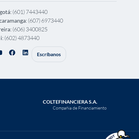
gotá
: (601) 7443440
caramanga
: (607) 6973440
reira
: (606) 3400825
i
: (602) 4873440
Escríbanos
COLTEFINANCIERA S.A.
Compañia de Financiamiento