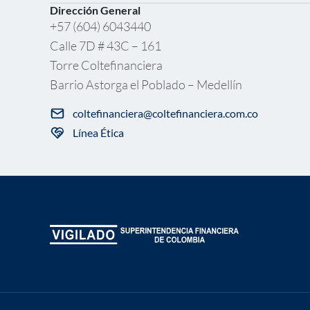
Dirección General
+57 (604) 6043440
Calle 7D # 43C – 161
Torre Coltefinanciera
Barrio Astorga el Poblado – Medellín
coltefinanciera@coltefinanciera.com.co
Línea Ética