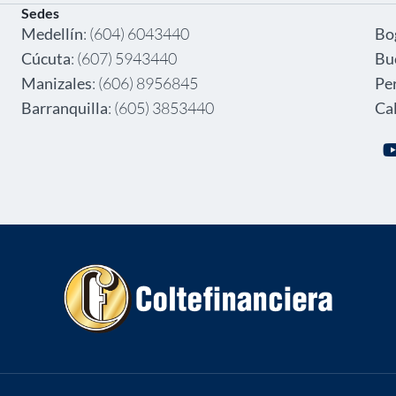
Sedes
‎ ‎
Medellín
: (604) 6043440
Bo
Cúcuta
: (607) 5943440
Bu
Manizales
: (606) 8956845
Pe
Barranquilla
: (605) 3853440
Cal