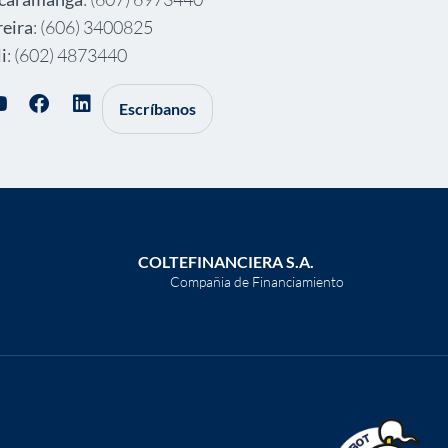
reira
: (606) 3400825
i
: (602) 4873440
Escríbanos
COLTEFINANCIERA S.A.
Compañia de Financiamiento