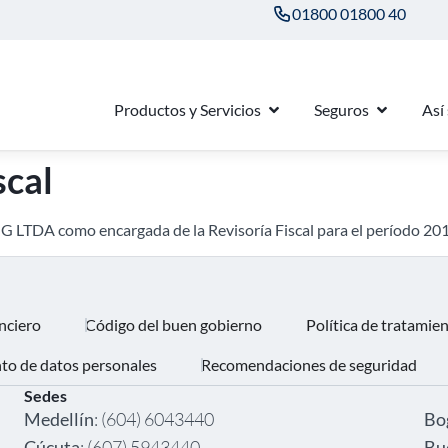
01800 01800 40
Productos y Servicios
Seguros
Así
scal
MG LTDA como encargada de la Revisoría Fiscal para el período 20
nciero
Código del buen gobierno
Política de tratamie
nto de datos personales
Recomendaciones de seguridad
Sedes
‎ ‎
Medellín
: (604) 6043440
Bo
Cúcuta
: (607) 5943440
Bu