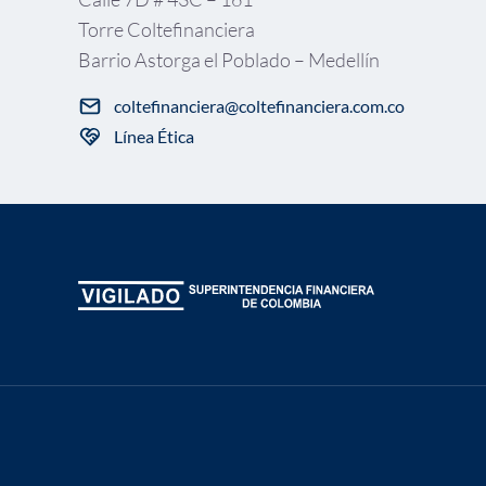
Torre Coltefinanciera
Barrio Astorga el Poblado – Medellín
coltefinanciera@coltefinanciera.com.co
Línea Ética