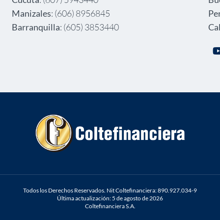
Manizales
: (606) 8956845
Pe
Barranquilla
: (605) 3853440
Cal
Todos los Derechos Reservados. Nit Coltefinanciera: 890.927.034-9
Última actualización: 5 de agosto de 2026
Coltefinanciera S.A.