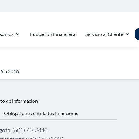
 somos
Educación Financiera
Servicio al Cliente
15 a 2016.
nto de información
Obligaciones entidades financieras
gotá
: (601) 7443440
caramanga
: (607) 6973440