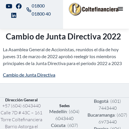
01800
01800 40
Cambio de Junta Directiva 2022
La Asamblea General de Accionistas, reunidos el día de hoy
jueves 31 de marzo de 2022 aprobó reelegir los miembros
principales de la Junta Directiva para el período 2022 a 2023
Cambio de Junta Directiva
Dirección General
Bogotá
: (601)
+57 (604) 6043440
Sedes
7443440
Medellín
: (604)
Calle 7D # 43C – 161
Bucaramanga
: (607)
6043440
Torre Coltefinanciera
6973440
Cúcuta
: (607)
Barrio Astorga el
Pereira
: (606)