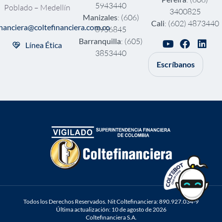
5943440
Poblado – Medellín
3400825
Manizales
: (606)
Cali
: (602) 4873440
inanciera@coltefinanciera.com.co
8956845
Barranquilla
: (605)
Línea Ética
3853440
Escríbanos
Todos los Derechos Reservados. Nit Coltefinanciera: 890.927.034-9
Última actualización: 10 de agosto de 2026
Coltefinanciera S.A.