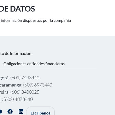
 DE DATOS
de información dispuestos por la compañía
nto de información
Obligaciones entidades financieras
gotá
: (601) 7443440
caramanga
: (607) 6973440
reira
: (606) 3400825
i
: (602) 4873440
Escríbanos