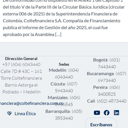
del título V de la Parte III de la Circular Básica Jurídica (circular
externa 006 de 2025) de la Superintendencia Financiera de
Colombia, Coltefinanciera S.A. Compañía de Financiamiento
publica el Informe de Gestión del año 2025, el cual fue
aprobado por la Asamblea […]
Dirección General
Bogotá
: (601)
+57 (604) 6043440
Sedes
7443440
Medellín
: (604)
Calle 7D # 43C – 161
Bucaramanga
: (607)
6043440
Torre Coltefinanciera
6973440
Cúcuta
: (607)
Barrio Astorga el
Pereira
: (606)
5943440
Poblado – Medellín
3400825
Manizales
: (606)
Cali
: (602) 4873440
inanciera@coltefinanciera.com.co
8956845
Barranquilla
: (605)
Línea Ética
3853440
Escríbanos